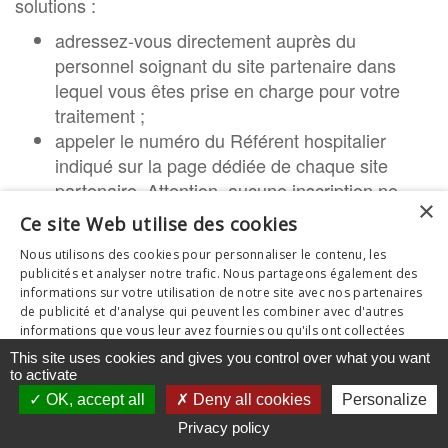
solutions :
adressez-vous directement auprès du
personnel soignant du site partenaire dans
lequel vous êtes prise en charge pour votre
traitement ;
appeler le numéro du Référent hospitalier
indiqué sur la page dédiée de chaque site
partenaire. Attention, aucune inscription ne
×
pourra être prise par le bureau de l'Association,
Ce site Web utilise des cookies
il est nécessaire d'entrer en contact avec votre
Nous utilisons des cookies pour personnaliser le contenu, les
établissement de santé.
publicités et analyser notre trafic. Nous partageons également des
informations sur votre utilisation de notre site avec nos partenaires
Si “belle &
” n’est pas encore partenaire de
bien
de publicité et d'analyse qui peuvent les combiner avec d'autres
votre établissement, contactez-nous.
informations que vous leur avez fournies ou qu'ils ont collectées
lors de votre utilisation de leurs services.
Mentions légales
This site uses cookies and gives you control over what you want
Inscription au préalable OBLIGATOIRE
AFFICHER LES DÉTAILS
to activate
OK, accept all
Deny all cookies
Personalize
TOUT ACCEPTER
TOUT REFUSER
Privacy policy
POWERED BY COOKIESCRIPT