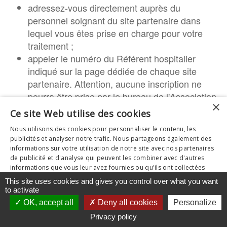
adressez-vous directement auprès du
personnel soignant du site partenaire dans
lequel vous êtes prise en charge pour votre
traitement ;
appeler le numéro du Référent hospitalier
indiqué sur la page dédiée de chaque site
partenaire. Attention, aucune inscription ne
pourra être prise par le bureau de l'Association,
×
il est nécessaire d'entrer en contact avec votre
Ce site Web utilise des cookies
établissement de santé.
Nous utilisons des cookies pour personnaliser le contenu, les
Si “belle &
” n’est pas encore partenaire de
bien
publicités et analyser notre trafic. Nous partageons également des
informations sur votre utilisation de notre site avec nos partenaires
votre établissement, contactez-nous.
de publicité et d'analyse qui peuvent les combiner avec d'autres
informations que vous leur avez fournies ou qu'ils ont collectées
Inscription au préalable OBLIGATOIRE
lors de votre utilisation de leurs services.
Mentions légales
This site uses cookies and gives you control over what you want
AFFICHER LES DÉTAILS
to activate
OK, accept all
Deny all cookies
Personalize
TOUT ACCEPTER
TOUT REFUSER
Privacy policy
POWERED BY COOKIESCRIPT