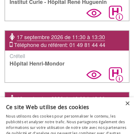
Institut Curie - Hôpital René Huguenin
17 septembre 2026 de 11:30 à 13:30
Téléphone du référent: 01 49 81 44 44
Créteil
Hôpital Henri-Mondor
18 septembre 2026 de 10:00 à 12:00
×
Téléphone du référent:
Ce site Web utilise des cookies
Metz
Nous utilisons des cookies pour personnaliser le contenu, les
publicités et analyser notre trafic. Nous partageons également des
Hôpital-Clinique Claude Bernard - Feminae
informations sur votre utilisation de notre site avec nos partenaires
de publicité et d'analyse qui peuvent les combiner avec d'autres